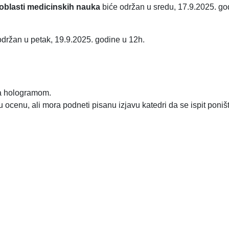
u oblasti medicinskih nauka
biće održan u sredu, 17.9.2025. go
održan u petak, 19.9.2025. godine u 12h.
 sa hologramom.
 ocenu, ali mora podneti pisanu izjavu katedri da se ispit poništ