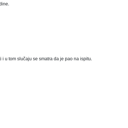
dine.
i i u tom slučaju se smatra da je pao na ispitu.